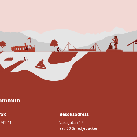
kommun
fax
Besöksadress
742 41
Vasagatan 17
777 30 Smedjebacken