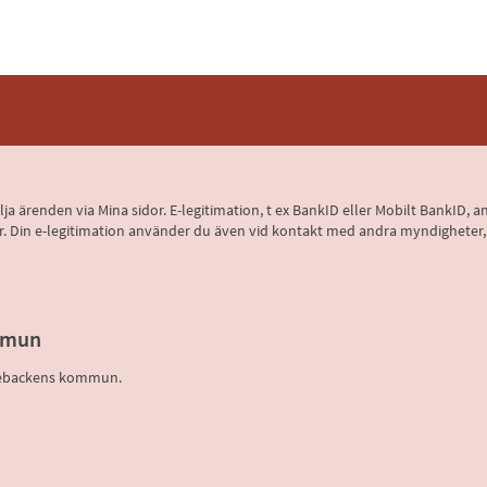
 följa ärenden via Mina sidor. E-legitimation, t ex BankID eller Mobilt BankI
 sidor. Din e-legitimation använder du även vid kontakt med andra myndighete
mmun
djebackens kommun.