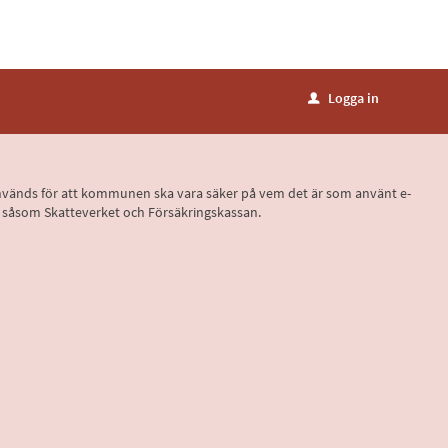
Logga in
u
D, används för att kommunen ska vara säker på vem det är som använt e-
r, såsom Skatteverket och Försäkringskassan.