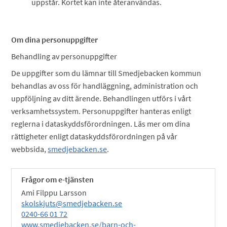
uppstår. Kortet kan inte återanvändas.
Om dina personuppgifter
Behandling av personuppgifter
De uppgifter som du lämnar till Smedjebacken kommun
behandlas av oss för handläggning, administration och
uppföljning av ditt ärende. Behandlingen utförs i vårt
verksamhetssystem. Personuppgifter hanteras enligt
reglerna i dataskyddsförordningen. Läs mer om dina
rättigheter enligt dataskyddsförordningen på vår
webbsida,
smedjebacken.se
.
Frågor om e-tjänsten
Ami Filppu Larsson
skolskjuts@smedjebacken.se
0240-66 01 72
www.smedjebacken.se/barn-och-