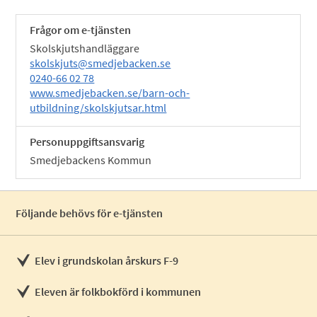
Frågor om e-tjänsten
Skolskjutshandläggare
skolskjuts@smedjebacken.se
0240-66 02 78
www.smedjebacken.se/barn-och-
utbildning/skolskjutsar.html
Personuppgiftsansvarig
Smedjebackens Kommun
Följande behövs för e-tjänsten
Elev i grundskolan årskurs F-9
Eleven är folkbokförd i kommunen